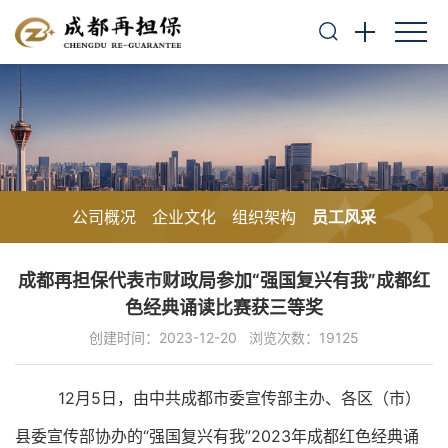
公司概况
企业文化
组织架构
员工风采
成都再担保代表市财政局参加“强国复兴有我”成都红
色经典诵读比赛获三等奖
创建时间：2023-12-20
浏览次数：19125
12
月
5
日，由中共成都市委宣传部主办、各区（市）
县委宣传部协办的
“
强国复兴有我
”2023
年成都红色经典诵