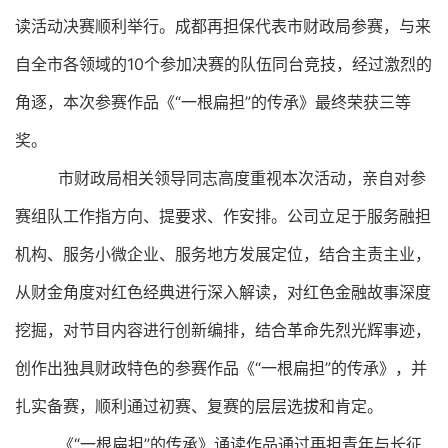
读活动决赛顺利举行。成都再担保代表市财政局参赛，与来
自全市各领域
的
10
个
参加决
赛
的
队伍同台竞技，经过激烈的
角逐，本次参赛作品《
“
一根扁担
”
的传承》最终荣获三等
奖。
市财政局相关领导同志高度重视本次活动，亲自对参
赛组队工作指方向、提要求、作安排。公司立足于服务融担
机构、服务小微企业、服务地方发展定位，结合主责主业，
从财金角度对红色经典进行深入解读，对红色金融故事深度
挖掘，对节目内容进行创新编排，结合革命先烈光辉事迹，
创作出独具财政特色的参赛作品《
“一根扁担”的传承》，并
扎实备赛，顺利通过初赛、复赛的层层选拔和肯定。
《
“一根扁担”的传承》诵读作品通过再担青年与长征