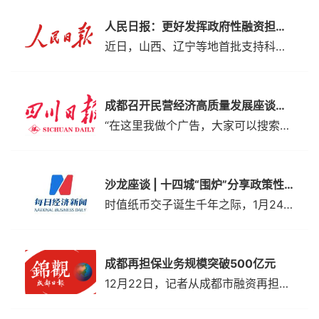
人民日报：更好发挥政府性融资担保撬动作用
近日，山西、辽宁等地首批支持科技创新专项担保计划业务落地，多家专精特新、高新技术企业融资成功，并获得融资担保和再担保支持。
成都召开民营经济高质量发展座谈会，听取企业诉求建议 “会客厅”里解烦忧
“在这里我做个广告，大家可以搜索关注‘惠蓉贷’微信公众号，里面有很多针对民营企业开发的贷款产品。”成都市委金融办副主任罗云的话音刚落，现场的许多企业负责人纷纷拿出手机，打开微信页面。
沙龙座谈 | 十四城“围炉”分享政策性金融产品运营经验
时值纸币交子诞生千年之际，1月24日，以“数智普惠赋能实体”为主题的交子千年系列活动——普惠金融创新发展（成都）大会在成都天府国际会议中心举行，吸引了多名国内知名专家学者以及来自全国各地的金融机构、科技公司、行业协会、政策性金融产品运营机构以及政府相关部门的代表参加。
成都再担保业务规模突破500亿元
12月22日，记者从成都市融资再担保有限责任公司(以下简称成都再担保)获悉，自2020年5月7日正式获批成立以来，公司再担保业务累计规模510.89亿元，突破500亿元大关。累计支持客户5.18万户，惠及小微企业、“三农”主体5.12万户。成都再担保是成都市委、市政府为促进中小微企业和“三农”发展、支持创新创业、支持战略性新兴产业而成立的市属国有金融...