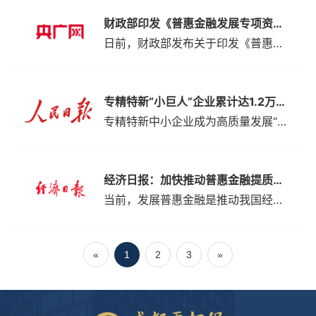
财政部印发《普惠金融发展专项资金管理办法》 对符合条件的创业担保贷款给予贷款实际利率50%财政贴息
日前，财政部发布关于印发《普惠金融发展专项资金管理办法》的通知（以下称《通知》）。《通知》提出，为落实就业优先政策，支持重点群体就业创业，引导金融机构加大创业担保贷款投放，专项资金安排支出用于对财政贴息支持的创业担保贷款给予一定奖补。对符合条件的创业担保贷款，财政部门给予贷款实际利率50%的财政贴息。对展期、逾期的创业担保贷款，财政部门原则上不予贴息，国务院另有规定的除外。鼓励有条件的地方对创业担...
专精特新“小巨人”企业累计达1.2万家 有力助推高质量发展
专精特新中小企业成为高质量发展“助推器”。据工业和信息化部调查数据显示，今年1至5月，专精特新“小巨人”企业和专精特新中小企业营收利润率分别为9.9%、7.1%，比规上工业企业分别高4.7、1.9个百分点。工业和信息化部有关负责人表示，接下来将坚持帮扶和发展并举，进一步健全完善工作体系、政策法规体系、优质高效服务体系，不断强化“政策惠企、环境活企、服务助企、创新强企、人才兴企”，高质量发展壮大专精
经济日报：加快推动普惠金融提质增效
当前，发展普惠金融是推动我国经济走向全面恢复的重要手段之一。不久前发布的《关于2023年加力提升小微企业金融服务质量的通知》提出，进一步强调发展普惠金融工作的重要性，明确要求尽快形成小微企业金融服务体系，在继续提高服务覆盖面的基础上，着重做好提质增效工作，努力形成稳定运行机制，以高质量的普惠金融服务促进经济全面恢复和持续繁荣。当前，小微企业的发展与提高收入、解决就业、拉动内需等宏观经济任务密切相关...
«
1
2
3
»