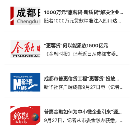
1000万元“惠蓉贷·新质贷”解决企业资金缺口，为先进制造业企业打开融资新通道
随着1000万元贷款精准注入四川达坦能源科技账户，新都区2025年新春首单“惠蓉贷·新质贷”正式落地。这个去年底由政银（政银担）携手打造的创新金融产品，已正式发挥作用，为先进制造业企业打开融资新通道。“三周前我们还在为流动资金发愁，现在贷款已经到位了。”新都区国家级高新技术企业达坦能源财务负责人高翔说，作为油气装备领域的“隐...
“惠蓉贷”何以能累放1500亿元
​《金融时报》记者近日从成都市委金融办获悉，成都市“惠蓉贷”普惠信贷累计投放贷款突破1500亿元，达1527.46亿元，已惠及成都市6.54万户中小微企业，发放无抵押贷款21.65万笔，极大地提升了中小微企业的信贷可获得性。
成都市普惠信贷工程“惠蓉贷”投放突破1500亿元
新华社客户端成都9月27日电（记者李倩薇）记者从成都市委金融办获悉，9月24日，成都市普惠信贷工程“惠蓉贷”实现普惠信贷投放超1500亿元，达到1527.46亿元，累计让成都市6.54万户中小微企业获得无抵押贷款21.65万笔。记者了解到，“惠蓉贷”支持对象为中小微企业。“惠蓉贷”精准支持单户贷款金额1000万元以下的信用贷款...
普惠金融如何为中小微企业引来“源头活水”？“惠蓉贷”有答案
9月27日，记者从市委金融办获悉，成都市“惠蓉贷”普惠信贷工程投放金额突破1500亿元，达到1527.46亿元，惠及成都市6.54万户中小微企业，发放无抵押贷款21.65万笔。一个成立不到四年的普惠信贷工程，是如何迅速发展成为西部地区规模最大、惠及企业户数最多、行业覆盖面最广的普惠型政策金融产品？数千亿金融活水流向何处，对实体经济的高质量发展带来怎样的助力？ 惠及...