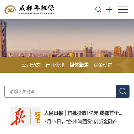
公司动态
行业资讯
媒体聚焦
财金动向
人民日报 | 首批投放1亿元 成都首个联合金融产品“彭州满园贷”发布
7月15日，“彭州满园贷”创新金融产品正式首发。作为成都县市新城中诞生的首个联合金融产品，首批“彭州满园贷”将投放1亿元，将精准流向园区内小微企业、初创企业和“三农”主体，惠及至少200户企业，新增6000余个就业岗位，以“低门槛、高效率、强保障”的特点，解决企业“融资难、融资慢、融资贵&r...