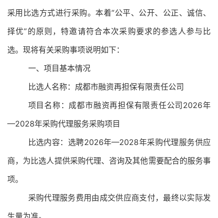
采用比选方式进行采购。本着
“
公平、公开、公正、诚信、
择优
”
的原则，特邀请符合本次采购要求的参选人参与比
选。现将有关采购事项说明如下：
一、
项目基本情况
比选人名称：成都市融资再担保有限责任公司
项目名称：成都市融资再担保有限责任公司
2026
年
—
2028
年
采购代理服务
采购项目
比选内容：选聘
2026
年
—
2028
年
采购代理服务
供应
商
，
为
比选人
提供
采购代理、咨询及其他需要配合的服务事
项
。
采购代理服务费用由成交供应商支付，
最终以实际发
生量为准。