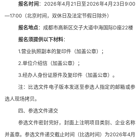
报名时间
：
2026
年
4
月
21
日至
2026
年
4
月
23
日
9:00
—17:00
（北京时间，双休日及法定节假日除外）
报名地点
：成都市高新区交子大道中海国际
D
座
22
楼
报名须提供以下材料
：
1.
营业执照副本的复印件（加盖公章）；
2.
单位介绍信（加盖公章）；
3.
经办人身份证原件及复印件（加盖公章）。
注：
比选文件电子版本发送至参选人指定的邮箱或参
选人现场拷贝。
四、参
选文件递交
参选文件密封完好，封面上注明项目类别、企业名称
并盖章。参选文件递交
截止
时间（比选时间）为
2026
年
4
月